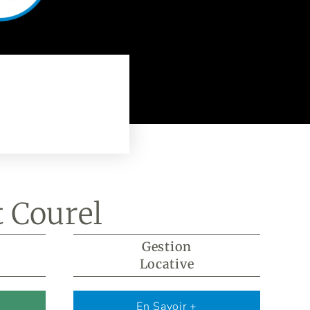
 Courel
Gestion
Locative
s
En Savoir +