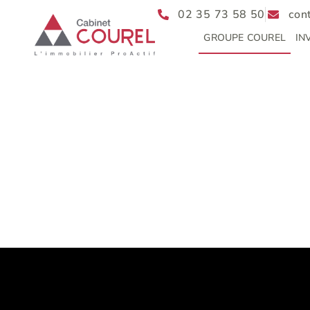
02 35 73 58 50
con
GROUPE COUREL
IN