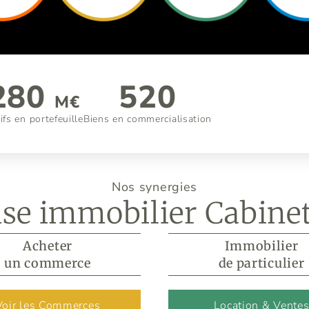
280
520
M€
ifs en portefeuille
Biens en commercialisation
Nos synergies
ise immobilier Cabinet
Acheter
Immobilier
un commerce
de particulier
Voir les Commerces
Location & Vente