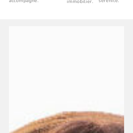
accompagné.
sérénite.
immobilier.