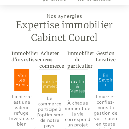
Nos synergies
Expertise immobilier
Cabinet Courel
Immobilier
Acheter
Immobilier
Gestion
d'investissement
un
de
Locative
commerce
particulier
Voir
En
les
Savoir
Voir les
Location
Biens
+
Commerces
&
Ventes
La pierre
Louez et
Le
est une
confiez-
À chaque
commerce
valeur
nous la
moment de
participe à
refuge.
gestion de
la vie
l'optimisme
Investissez
votre bien
correspond
de notre
bien
en toute
un projet
pays.