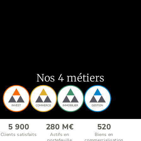
Nos 4 métiers
5 900
280
M€
520
Clients satisfaits
Actifs en
Biens en
portefeuille
commercialisation