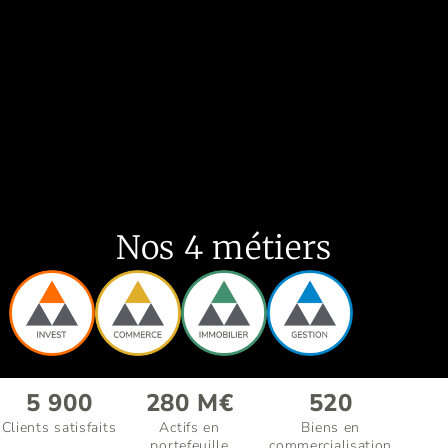
Nos 4 métiers
5 900
280
M€
520
Clients satisfaits
Actifs en
Biens en
portefeuille
commercialisation