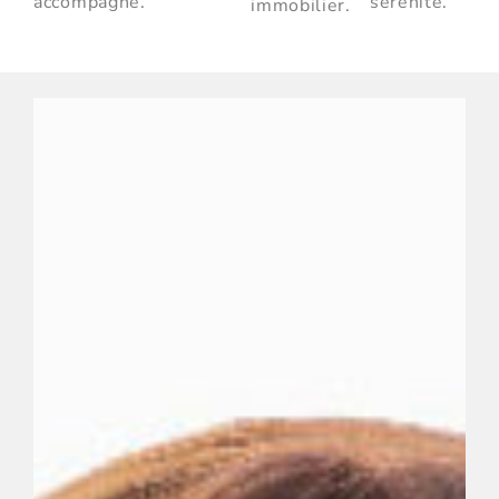
accompagné.
sérénite.
immobilier.