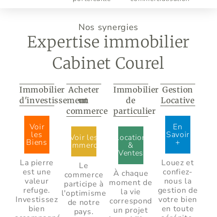
Nos synergies
Expertise immobilier
Cabinet Courel
Immobilier
Acheter
Immobilier
Gestion
d'investissement
un
de
Locative
commerce
particulier
Voir
En
les
Savoir
Voir les
Location
Biens
+
Commerces
&
Ventes
La pierre
Louez et
Le
est une
confiez-
À chaque
commerce
valeur
nous la
moment de
participe à
refuge.
gestion de
la vie
l'optimisme
Investissez
votre bien
correspond
de notre
bien
en toute
un projet
pays.