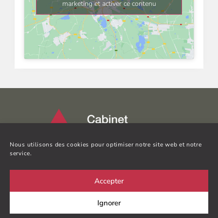
marketing et activer ce contenu
Nous utilisons des cookies pour optimiser notre site web et notre
service.
INVEST
COMMERCE
IMMOBILIER
GESTION
Accepter
Ignorer
CABINET COUREL