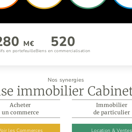
280
520
M€
ifs en portefeuille
Biens en commercialisation
Nos synergies
ise immobilier Cabinet
Acheter
Immobilier
un commerce
de particulier
Voir les Commerces
Location & Vente