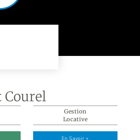
 Courel
Gestion
Locative
s
En Savoir +