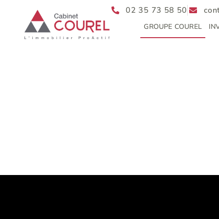
02 35 73 58 50
con
GROUPE COUREL
IN