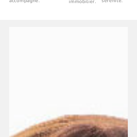
accompagné.
sérénite.
immobilier.