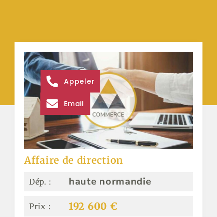
Appeler
Email
Affaire de direction
haute normandie
Dép. :
192 600 €
Prix :