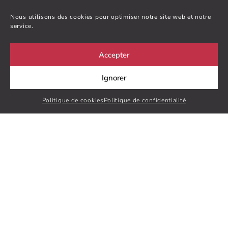
Nous utilisons des cookies pour optimiser notre site web et notre
service.
Accepter
INVEST
COMMERCE
IMMOBILIER
GESTION
Ignorer
Politique de cookies
Politique de confidentialité
CABINET COUREL
42 Rue Saint-Sever / 71 Cours Clémenceau
76100 Rouen, France
02 35 73 58 50
contact@cabinet-courel.fr
Le Cabinet Courel est une agence membre de